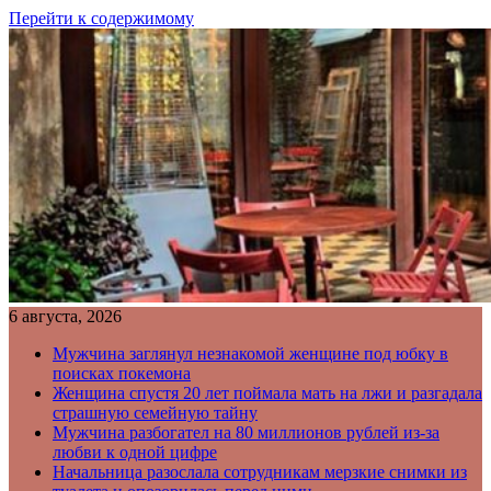
Перейти к содержимому
6 августа, 2026
Мужчина заглянул незнакомой женщине под юбку в
поисках покемона
Женщина спустя 20 лет поймала мать на лжи и разгадала
страшную семейную тайну
Мужчина разбогател на 80 миллионов рублей из-за
любви к одной цифре
Начальница разослала сотрудникам мерзкие снимки из