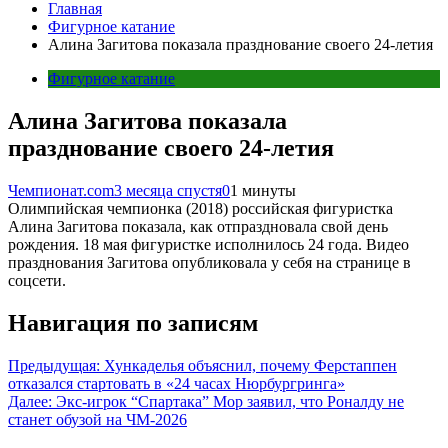
Главная
Фигурное катание
Алина Загитова показала празднование своего 24-летия
Фигурное катание
Алина Загитова показала
празднование своего 24-летия
Чемпионат.com
3 месяца спустя
0
1 минуты
Олимпийская чемпионка (2018) российская фигуристка
Алина Загитова показала, как отпраздновала свой день
рождения. 18 мая фигуристке исполнилось 24 года. Видео
празднования Загитова опубликовала у себя на странице в
соцсети.
Навигация по записям
Предыдущая:
Хункаделья объяснил, почему Ферстаппен
отказался стартовать в «24 часах Нюрбургринга»
Далее:
Экс-игрок “Спартака” Мор заявил, что Роналду не
станет обузой на ЧМ-2026