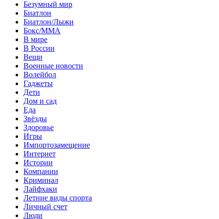
Безумный мир
Биатлон
Биатлон/Лыжи
Бокс/MMA
В мире
В России
Вещи
Военные новости
Волейбол
Гаджеты
Дети
Дом и сад
Еда
Звёзды
Здоровье
Игры
Импортозамещение
Интернет
Истории
Компании
Криминал
Лайфхаки
Летние виды спорта
Личный счет
Люди