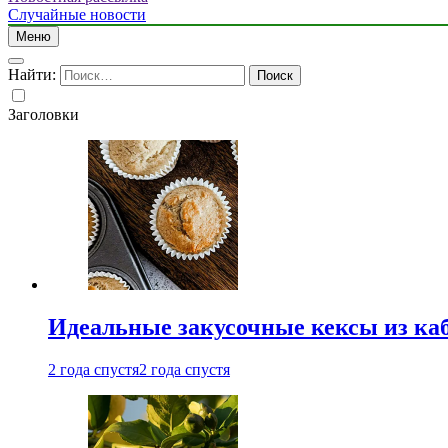
Случайные новости
Меню
Найти:
Заголовки
Идеальные закусочные кексы из ка
2 года спустя
2 года спустя