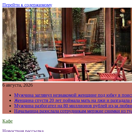
Перейти к содержимому
6 августа, 2026
Мужчина заглянул незнакомой женщине под юбку в поис
Женщина спустя 20 лет поймала мать на лжи и разгадал
Мужчина разбогател на 80 миллионов рублей из-за любв
Начальница разослала сотрудникам мерзкие снимки из ту
Кафе
Новостная рассылка