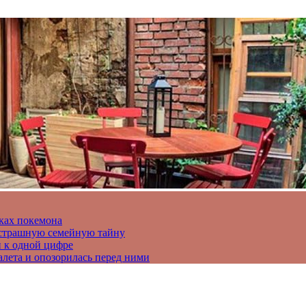
ках покемона
а страшную семейную тайну
и к одной цифре
алета и опозорилась перед ними