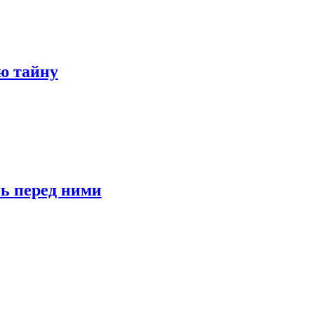
ю тайну
сь перед ними