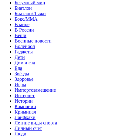
Безумный мир
Биатлон
Биатлон/Лыжи
Бокс/MMA
В мире
В России
Вещи
Военные новости
Волейбол
Гаджеты
Дети
Дом и сад
Еда
Звёзды
Здоровье
Игры
Импортозамещение
Интернет
Истории
Компании
Криминал
Лайфхаки
Летние виды спорта
Личный счет
Люди