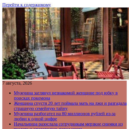
Перейти к содержимому
7 августа, 2026
Мужчина заглянул незнакомой женщине под юбку в
поисках покемона
Женщина спустя 20 лет поймала мать на лжи и разгадала
страшную семейную тайну
Мужчина разбогател на 80 миллионов рублей из-за
любви к одной цифре
Начальница разослала сотрудникам мерзкие снимки из