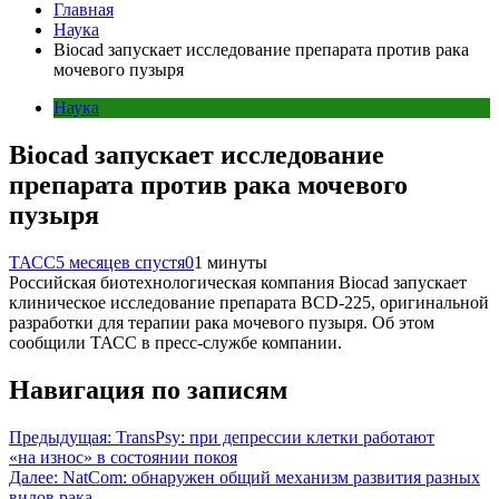
Главная
Наука
Biocad запускает исследование препарата против рака
мочевого пузыря
Наука
Biocad запускает исследование
препарата против рака мочевого
пузыря
ТАСС
5 месяцев спустя
0
1 минуты
Российская биотехнологическая компания Biocad запускает
клиническое исследование препарата BCD-225, оригинальной
разработки для терапии рака мочевого пузыря. Об этом
сообщили ТАСС в пресс-службе компании.
Навигация по записям
Предыдущая:
TransPsy: при депрессии клетки работают
«на износ» в состоянии покоя
Далее:
NatCom: обнаружен общий механизм развития разных
видов рака