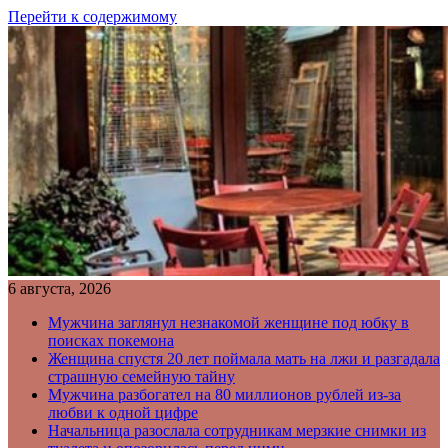
Перейти к содержимому
6 августа, 2026
Мужчина заглянул незнакомой женщине под юбку в
поисках покемона
Женщина спустя 20 лет поймала мать на лжи и разгадала
страшную семейную тайну
Мужчина разбогател на 80 миллионов рублей из-за
любви к одной цифре
Начальница разослала сотрудникам мерзкие снимки из