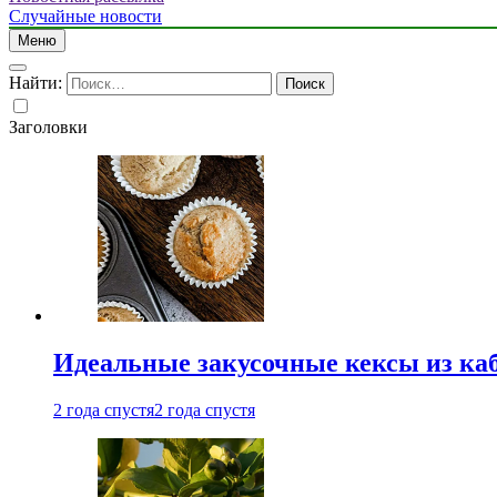
Случайные новости
Меню
Найти:
Заголовки
Идеальные закусочные кексы из ка
2 года спустя
2 года спустя