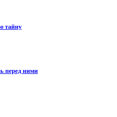
ю тайну
сь перед ними