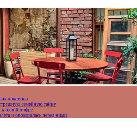
ках покемона
а страшную семейную тайну
и к одной цифре
алета и опозорилась перед ними