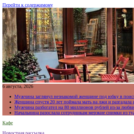
Перейти к содержимому
6 августа, 2026
Мужчина заглянул незнакомой женщине под юбку в поис
Женщина спустя 20 лет поймала мать на лжи и разгадал
Мужчина разбогател на 80 миллионов рублей из-за любв
Начальница разослала сотрудникам мерзкие снимки из ту
Кафе
Новостная рассылка