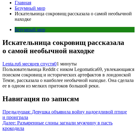
Главная
Безумный мир
Искательница сокровищ рассказала о самой необычной
находке
Безумный мир
Искательница сокровищ рассказала
о самой необычной находке
Lenta.ru
6 месяцев спустя
0
1 минуты
Пользовательница Reddit с ником Legomatica69, увлекающаяся
поиском сокровищ и исторических артефактов в лондонской
Темзе, рассказала о наиболее необычной находке. Она сделала
ее в одном из мелких притоков большой реки.
Навигация по записям
Предыдущая:
Девушка объявила войну надоедливой птице
и проиграла
Далее:
Разъяренные слоны загнали мужчину в пасть
крокодила