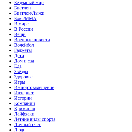
Безумный мир
Биатлон
Биатлон/Лыжи
Бокс/MMA
В мире
В России
Вещи
Военные новости
Волейбол
Гаджеты
Дети
Дом и сад
Еда
Звёзды
Здоровье
Игры
Импортозамещение
Интернет
Истории
Компании
Криминал
Лайфхаки
Летние виды спорта
Личный счет
Люди