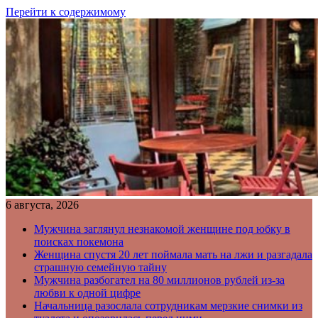
Перейти к содержимому
6 августа, 2026
Мужчина заглянул незнакомой женщине под юбку в
поисках покемона
Женщина спустя 20 лет поймала мать на лжи и разгадала
страшную семейную тайну
Мужчина разбогател на 80 миллионов рублей из-за
любви к одной цифре
Начальница разослала сотрудникам мерзкие снимки из