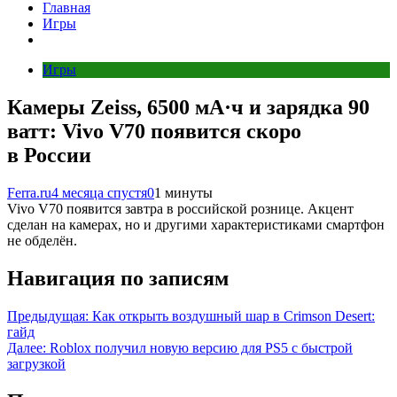
Главная
Игры
Игры
Камеры Zeiss, 6500 мА·ч и зарядка 90
ватт: Vivo V70 появится скоро
в России
Ferra.ru
4 месяца спустя
0
1 минуты
Vivo V70 появится завтра в российской рознице. Акцент
сделан на камерах, но и другими характеристиками смартфон
не обделён.
Навигация по записям
Предыдущая:
Как открыть воздушный шар в Crimson Desert:
гайд
Далее:
Roblox получил новую версию для PS5 с быстрой
загрузкой