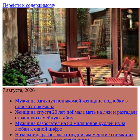
Перейти к содержимому
7 августа, 2026
Мужчина заглянул незнакомой женщине под юбку в
поисках покемона
Женщина спустя 20 лет поймала мать на лжи и разгадала
страшную семейную тайну
Мужчина разбогател на 80 миллионов рублей из-за
любви к одной цифре
Начальница разослала сотрудникам мерзкие снимки из