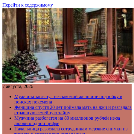
Перейти к содержимому
7 августа, 2026
Мужчина заглянул незнакомой женщине под юбку в
поисках покемона
Женщина спустя 20 лет поймала мать на лжи и разгадала
страшную семейную тайну
Мужчина разбогател на 80 миллионов рублей из-за
любви к одной цифре
Начальница разослала сотрудникам мерзкие снимки из