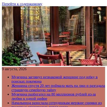
Перейти к содержимому
9 августа, 2026
Мужчина заглянул незнакомой женщине под юбку в
поисках покемона
Женщина спустя 20 лет поймала мать на лжи и разгадала
страшную семейную тайну
Мужчина разбогател на 80 миллионов рублей из-за
любви к одной цифре
Начальница разослала сотрудникам мерзкие снимки из