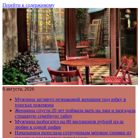
Перейти к содержимому
6 августа, 2026
Мужчина заглянул незнакомой женщине под юбку в
поисках покемона
Женщина спустя 20 лет поймала мать на лжи и разгадала
страшную семейную тайну
Мужчина разбогател на 80 миллионов рублей из-за
любви к одной цифре
Начальница разослала сотрудникам мерзкие снимки из