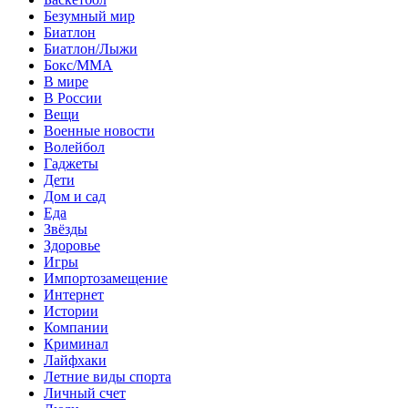
Безумный мир
Биатлон
Биатлон/Лыжи
Бокс/MMA
В мире
В России
Вещи
Военные новости
Волейбол
Гаджеты
Дети
Дом и сад
Еда
Звёзды
Здоровье
Игры
Импортозамещение
Интернет
Истории
Компании
Криминал
Лайфхаки
Летние виды спорта
Личный счет