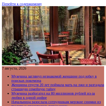
Перейти к содержимому
7 августа, 2026
Мужчина заглянул незнакомой женщине под юбку в
поисках покемона
Женщина спустя 20 лет поймала мать на лжи и разгадала
страшную семейную тайну
Мужчина разбогател на 80 миллионов рублей из-за
любви к одной цифре
Начальница разослала сотрудникам мерзкие снимки из