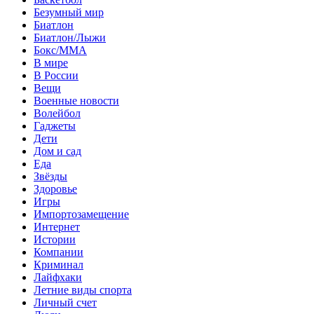
Безумный мир
Биатлон
Биатлон/Лыжи
Бокс/MMA
В мире
В России
Вещи
Военные новости
Волейбол
Гаджеты
Дети
Дом и сад
Еда
Звёзды
Здоровье
Игры
Импортозамещение
Интернет
Истории
Компании
Криминал
Лайфхаки
Летние виды спорта
Личный счет