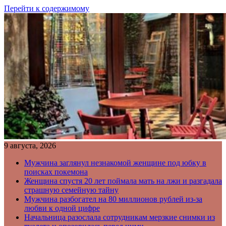
Перейти к содержимому
9 августа, 2026
Мужчина заглянул незнакомой женщине под юбку в
поисках покемона
Женщина спустя 20 лет поймала мать на лжи и разгадала
страшную семейную тайну
Мужчина разбогател на 80 миллионов рублей из-за
любви к одной цифре
Начальница разослала сотрудникам мерзкие снимки из