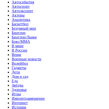
Автособытия
Автоспорт
Автоэксперт
Актеры
Аналитика
Баскетбол
Безумный мир
Биатлон
Биатлон/Лыжи
Бокс/MMA
В мире
В России
Вещи
Военные новости
Волейбол
Гаджеты
Дети
Дом и сад
Еда
Звёзды
Здоровье
Игры
Импортозамещение
Интернет
Истории