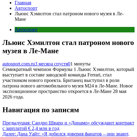
Главная
Автоспорт
Льюис Хэмилтон стал патроном нового музея в Ле-
Мане
Автоспорт
Льюис Хэмилтон стал патроном нового
музея в Ле-Мане
autosport.com.ru
3 месяца спустя
0
1 минуты
Семикратный чемпион Формулы 1 Льюис Хэмилтон, который
выступает в составе заводской команды Ferrari, стал
участником нового проекта. Британец выступил в роли
патрона нового автомобильного музея M24 в Ле-Мане. Новое
экспозиционное пространство откроется в Ле-Мане 28 мая
2026 года.
Навигация по записям
Предыдущая:
Сандро Шварц и «Динамо» обсуждают контракт
с зарплатой € 2,4 млн в год
Далее:
Дана Уайт: «Я добился доверия фанатов – они знают,