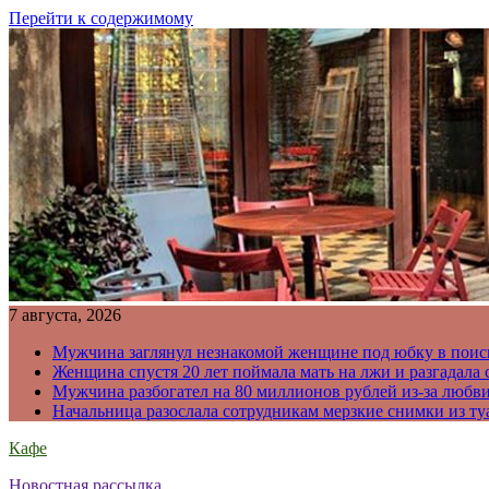
Перейти к содержимому
7 августа, 2026
Мужчина заглянул незнакомой женщине под юбку в поис
Женщина спустя 20 лет поймала мать на лжи и разгадал
Мужчина разбогател на 80 миллионов рублей из-за любв
Начальница разослала сотрудникам мерзкие снимки из ту
Кафе
Новостная рассылка