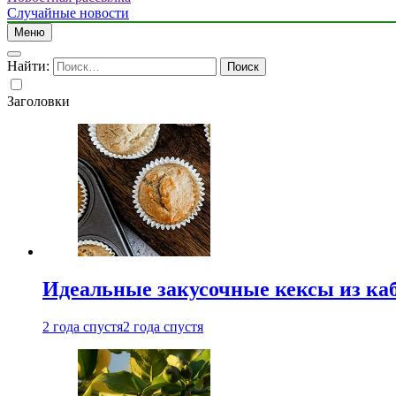
Случайные новости
Меню
Найти:
Заголовки
Идеальные закусочные кексы из ка
2 года спустя
2 года спустя