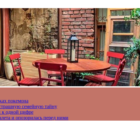
ках покемона
а страшную семейную тайну
и к одной цифре
алета и опозорилась перед ними