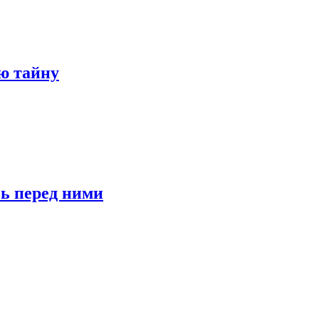
ю тайну
сь перед ними