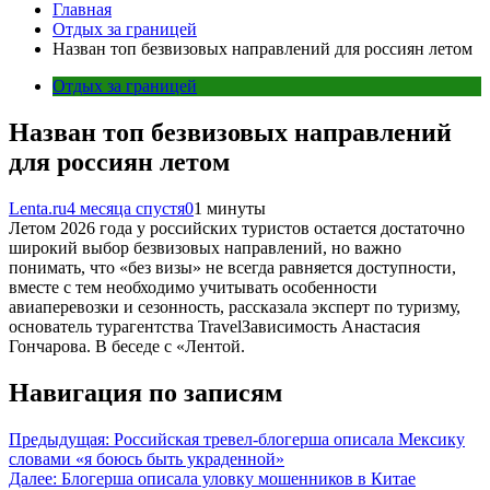
Главная
Отдых за границей
Назван топ безвизовых направлений для россиян летом
Отдых за границей
Назван топ безвизовых направлений
для россиян летом
Lenta.ru
4 месяца спустя
0
1 минуты
Летом 2026 года у российских туристов остается достаточно
широкий выбор безвизовых направлений, но важно
понимать, что «без визы» не всегда равняется доступности,
вместе с тем необходимо учитывать особенности
авиаперевозки и сезонность, рассказала эксперт по туризму,
основатель турагентства TravelЗависимость Анастасия
Гончарова. В беседе с «Лентой.
Навигация по записям
Предыдущая:
Российская тревел-блогерша описала Мексику
словами «я боюсь быть украденной»
Далее:
Блогерша описала уловку мошенников в Китае