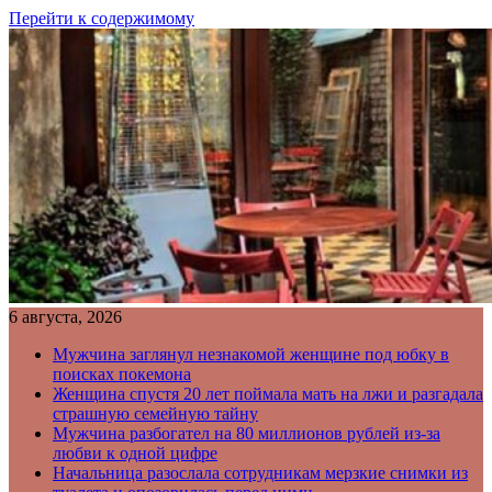
Перейти к содержимому
6 августа, 2026
Мужчина заглянул незнакомой женщине под юбку в
поисках покемона
Женщина спустя 20 лет поймала мать на лжи и разгадала
страшную семейную тайну
Мужчина разбогател на 80 миллионов рублей из-за
любви к одной цифре
Начальница разослала сотрудникам мерзкие снимки из