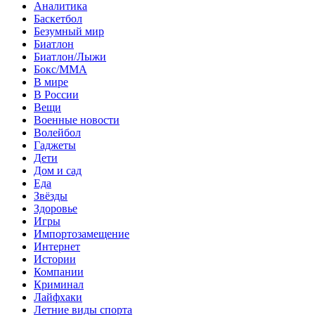
Аналитика
Баскетбол
Безумный мир
Биатлон
Биатлон/Лыжи
Бокс/MMA
В мире
В России
Вещи
Военные новости
Волейбол
Гаджеты
Дети
Дом и сад
Еда
Звёзды
Здоровье
Игры
Импортозамещение
Интернет
Истории
Компании
Криминал
Лайфхаки
Летние виды спорта