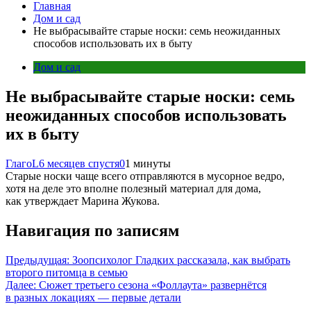
Главная
Дом и сад
Не выбрасывайте старые носки: семь неожиданных
способов использовать их в быту
Дом и сад
Не выбрасывайте старые носки: семь
неожиданных способов использовать
их в быту
ГлагоL
6 месяцев спустя
0
1 минуты
Старые носки чаще всего отправляются в мусорное ведро,
хотя на деле это вполне полезный материал для дома,
как утверждает Марина Жукова.
Навигация по записям
Предыдущая:
Зоопсихолог Гладких рассказала, как выбрать
второго питомца в семью
Далее:
Сюжет третьего сезона «Фоллаута» развернётся
в разных локациях — первые детали