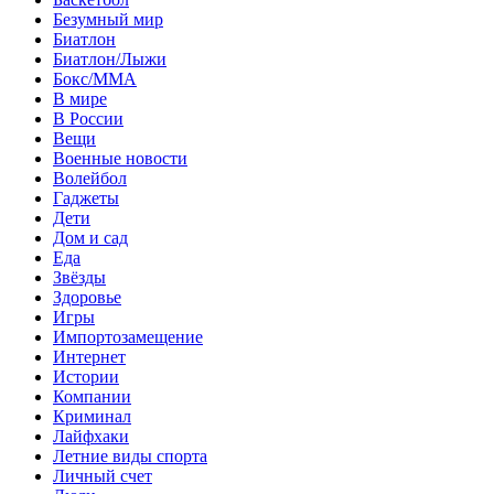
Безумный мир
Биатлон
Биатлон/Лыжи
Бокс/MMA
В мире
В России
Вещи
Военные новости
Волейбол
Гаджеты
Дети
Дом и сад
Еда
Звёзды
Здоровье
Игры
Импортозамещение
Интернет
Истории
Компании
Криминал
Лайфхаки
Летние виды спорта
Личный счет