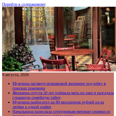
Перейти к содержимому
9 августа, 2026
Мужчина заглянул незнакомой женщине под юбку в
поисках покемона
Женщина спустя 20 лет поймала мать на лжи и разгадала
страшную семейную тайну
Мужчина разбогател на 80 миллионов рублей из-за
любви к одной цифре
Начальница разослала сотрудникам мерзкие снимки из