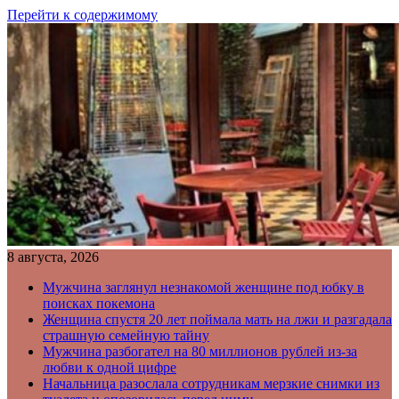
Перейти к содержимому
8 августа, 2026
Мужчина заглянул незнакомой женщине под юбку в
поисках покемона
Женщина спустя 20 лет поймала мать на лжи и разгадала
страшную семейную тайну
Мужчина разбогател на 80 миллионов рублей из-за
любви к одной цифре
Начальница разослала сотрудникам мерзкие снимки из