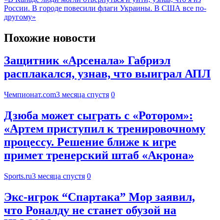
России. В городе повесили флаги Украины. В США все по-
другому»
Похожие новости
Защитник «Арсенала» Габриэл
расплакался, узнав, что выиграл АПЛ
Чемпионат.com
3 месяца спустя
0
Дзюба может сыграть с «Ротором»:
«Артем приступил к тренировочному
процессу. Решение ближе к игре
примет тренерский штаб «Акрона»
Sports.ru
3 месяца спустя
0
Экс-игрок “Спартака” Мор заявил,
что Роналду не станет обузой на