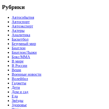
Рубрики
Автособытия
Автоспорт
Автоэксперт
Актеры
Аналитика
Баскетбол
Безумный мир
Биатлон
Биатлон/Лыжи
Бокс/MMA
В мире
В России
Вещи
Военные новости
Волейбол
Гаджеты
Дети
Дом и сад
Еда
Звёзды
Здоровье