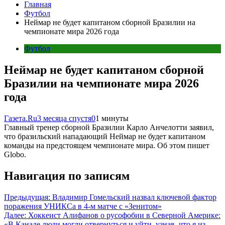
Главная
Футбол
Неймар не будет капитаном сборной Бразилии на
чемпионате мира 2026 года
Футбол
Неймар не будет капитаном сборной
Бразилии на чемпионате мира 2026
года
Газета.Ru
3 месяца спустя
0
1 минуты
Главный тренер сборной Бразилии Карло Анчелотти заявил,
что бразильский нападающий Неймар не будет капитаном
команды на предстоящем чемпионате мира. Об этом пишет
Globo.
Навигация по записям
Предыдущая:
Владимир Гомельский назвал ключевой фактор
поражения УНИКСа в 4-м матче с «Зенитом»
Далее:
Хоккеист Алифанов о русофобии в Северной Америке:
«В Канаде люди могли отвернуться и уйти, узнав, что я из