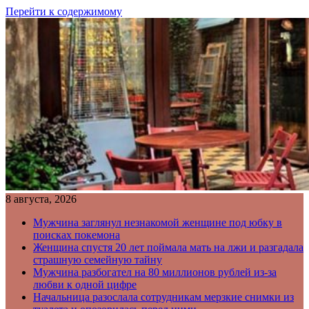
Перейти к содержимому
8 августа, 2026
Мужчина заглянул незнакомой женщине под юбку в
поисках покемона
Женщина спустя 20 лет поймала мать на лжи и разгадала
страшную семейную тайну
Мужчина разбогател на 80 миллионов рублей из-за
любви к одной цифре
Начальница разослала сотрудникам мерзкие снимки из