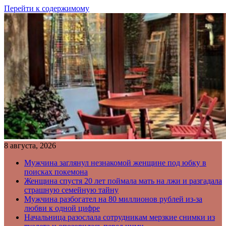
Перейти к содержимому
8 августа, 2026
Мужчина заглянул незнакомой женщине под юбку в
поисках покемона
Женщина спустя 20 лет поймала мать на лжи и разгадала
страшную семейную тайну
Мужчина разбогател на 80 миллионов рублей из-за
любви к одной цифре
Начальница разослала сотрудникам мерзкие снимки из