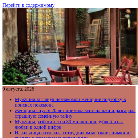
Перейти к содержимому
9 августа, 2026
Мужчина заглянул незнакомой женщине под юбку в
поисках покемона
Женщина спустя 20 лет поймала мать на лжи и разгадала
страшную семейную тайну
Мужчина разбогател на 80 миллионов рублей из-за
любви к одной цифре
Начальница разослала сотрудникам мерзкие снимки из