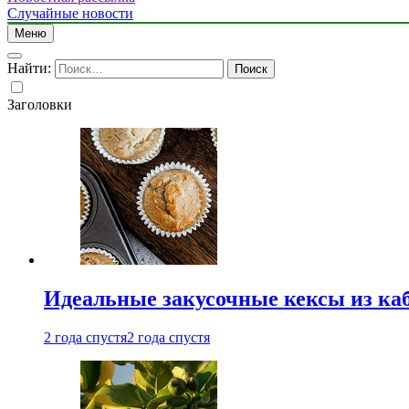
Случайные новости
Меню
Найти:
Заголовки
Идеальные закусочные кексы из ка
2 года спустя
2 года спустя