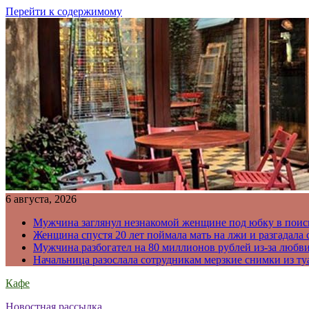
Перейти к содержимому
6 августа, 2026
Мужчина заглянул незнакомой женщине под юбку в поис
Женщина спустя 20 лет поймала мать на лжи и разгадал
Мужчина разбогател на 80 миллионов рублей из-за любв
Начальница разослала сотрудникам мерзкие снимки из ту
Кафе
Новостная рассылка