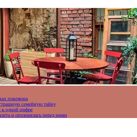
ках покемона
а страшную семейную тайну
и к одной цифре
алета и опозорилась перед ними