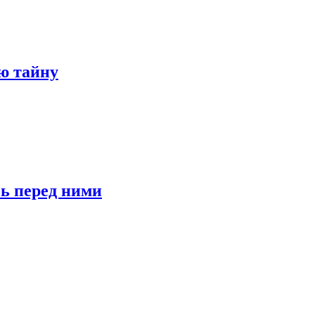
ю тайну
сь перед ними