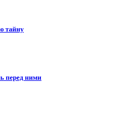
ю тайну
сь перед ними