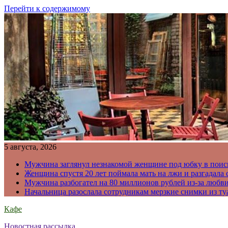
Перейти к содержимому
5 августа, 2026
Мужчина заглянул незнакомой женщине под юбку в поис
Женщина спустя 20 лет поймала мать на лжи и разгадал
Мужчина разбогател на 80 миллионов рублей из-за любв
Начальница разослала сотрудникам мерзкие снимки из ту
Кафе
Новостная рассылка