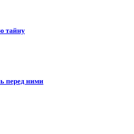
ю тайну
сь перед ними