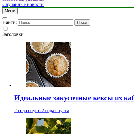
Случайные новости
Меню
Найти:
Заголовки
Идеальные закусочные кексы из ка
2 года спустя
2 года спустя