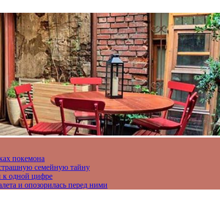
ках покемона
а страшную семейную тайну
и к одной цифре
алета и опозорилась перед ними