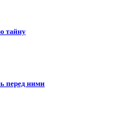
ю тайну
сь перед ними