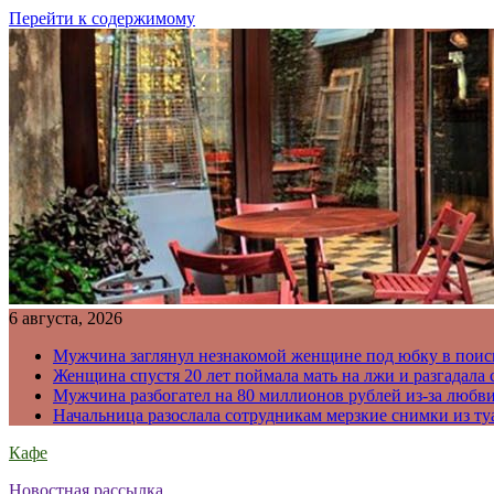
Перейти к содержимому
6 августа, 2026
Мужчина заглянул незнакомой женщине под юбку в поис
Женщина спустя 20 лет поймала мать на лжи и разгадал
Мужчина разбогател на 80 миллионов рублей из-за любв
Начальница разослала сотрудникам мерзкие снимки из ту
Кафе
Новостная рассылка