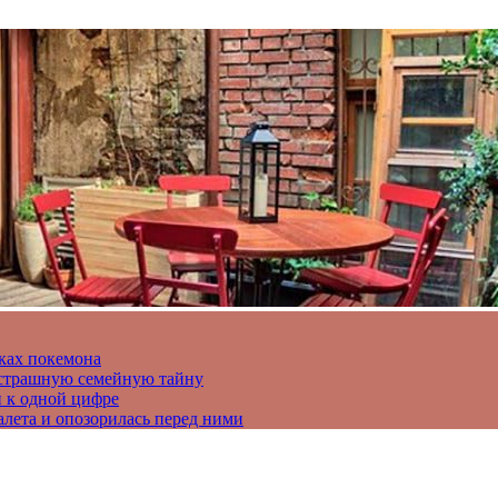
ках покемона
а страшную семейную тайну
и к одной цифре
алета и опозорилась перед ними