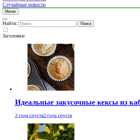
Случайные новости
Меню
Найти:
Заголовки
Идеальные закусочные кексы из ка
2 года спустя
2 года спустя