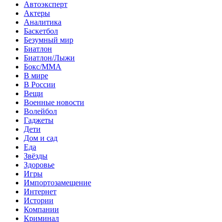
Автоэксперт
Актеры
Аналитика
Баскетбол
Безумный мир
Биатлон
Биатлон/Лыжи
Бокс/MMA
В мире
В России
Вещи
Военные новости
Волейбол
Гаджеты
Дети
Дом и сад
Еда
Звёзды
Здоровье
Игры
Импортозамещение
Интернет
Истории
Компании
Криминал