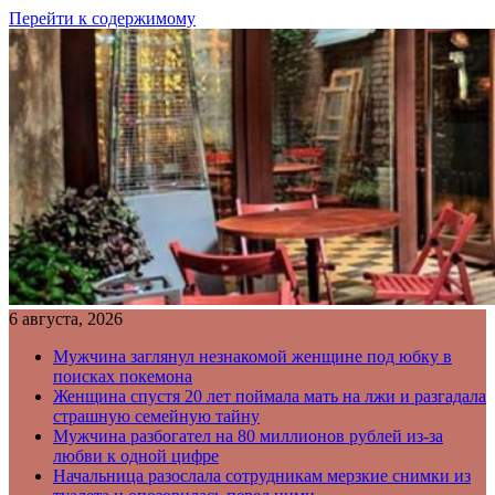
Перейти к содержимому
6 августа, 2026
Мужчина заглянул незнакомой женщине под юбку в
поисках покемона
Женщина спустя 20 лет поймала мать на лжи и разгадала
страшную семейную тайну
Мужчина разбогател на 80 миллионов рублей из-за
любви к одной цифре
Начальница разослала сотрудникам мерзкие снимки из