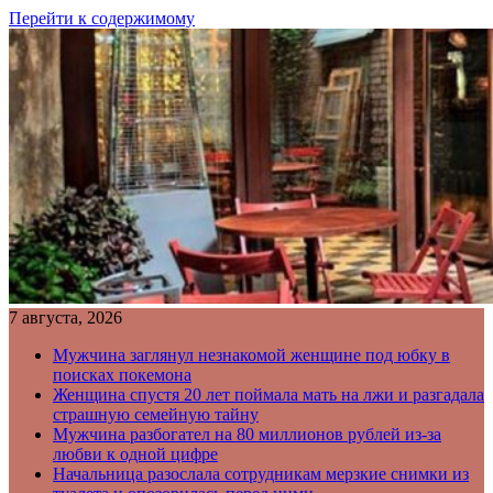
Перейти к содержимому
7 августа, 2026
Мужчина заглянул незнакомой женщине под юбку в
поисках покемона
Женщина спустя 20 лет поймала мать на лжи и разгадала
страшную семейную тайну
Мужчина разбогател на 80 миллионов рублей из-за
любви к одной цифре
Начальница разослала сотрудникам мерзкие снимки из