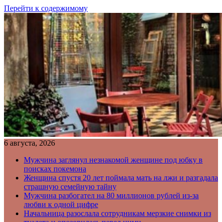
Перейти к содержимому
6 августа, 2026
Мужчина заглянул незнакомой женщине под юбку в
поисках покемона
Женщина спустя 20 лет поймала мать на лжи и разгадала
страшную семейную тайну
Мужчина разбогател на 80 миллионов рублей из-за
любви к одной цифре
Начальница разослала сотрудникам мерзкие снимки из