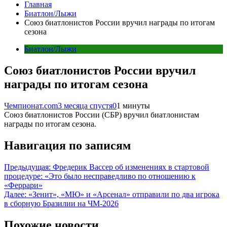
Главная
Биатлон/Лыжи
Союз биатлонистов России вручил награды по итогам
сезона
Биатлон/Лыжи
Союз биатлонистов России вручил
награды по итогам сезона
Чемпионат.com
3 месяца спустя
0
1 минуты
Союз биатлонистов России (СБР) вручил биатлонистам
награды по итогам сезона.
Навигация по записям
Предыдущая:
Фредерик Вассер об изменениях в стартовой
процедуре: «Это было несправедливо по отношению к
«Феррари»
Далее:
«Зенит», «МЮ» и «Арсенал» отправили по два игрока
в сборную Бразилии на ЧМ-2026
Похожие новости