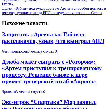
Гусев»
Далее:
«Рубин» под руководством Артиги способен попасть в
пятерку лучших команд РПЛ в следующем сезоне — Селюк
Похожие новости
Защитник «Арсенала» Габриэл
расплакался, узнав, что выиграл АПЛ
Чемпионат.com
3 месяца спустя
0
Дзюба может сыграть с «Ротором»:
«Артем приступил к тренировочному
процессу. Решение ближе к игре
примет тренерский штаб «Акрона»
Sports.ru
3 месяца спустя
0
Экс-игрок “Спартака” Мор заявил,
что Роналду не станет обузой на