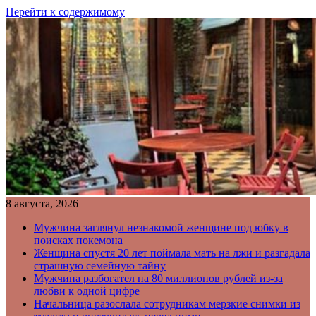
Перейти к содержимому
8 августа, 2026
Мужчина заглянул незнакомой женщине под юбку в
поисках покемона
Женщина спустя 20 лет поймала мать на лжи и разгадала
страшную семейную тайну
Мужчина разбогател на 80 миллионов рублей из-за
любви к одной цифре
Начальница разослала сотрудникам мерзкие снимки из