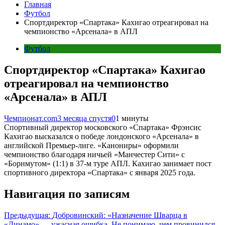
Главная
Футбол
Спортдиректор «Спартака» Кахигао отреагировал на
чемпионство «Арсенала» в АПЛ
Футбол
Спортдиректор «Спартака» Кахигао
отреагировал на чемпионство
«Арсенала» в АПЛ
Чемпионат.com
3 месяца спустя
0
1 минуты
Спортивный директор московского «Спартака» Фрэнсис
Кахигао высказался о победе лондонского «Арсенала» в
английской Премьер-лиге. «Канониры» оформили
чемпионство благодаря ничьей «Манчестер Сити» с
«Борнмутом» (1:1) в 37-м туре АПЛ. Кахигао занимает пост
спортивного директора «Спартака» с января 2025 года.
Навигация по записям
Предыдущая:
Добровинский: «Назначение Шварца в
«Динамо» — ужасная ошибка. Не понимаю, чем провинился