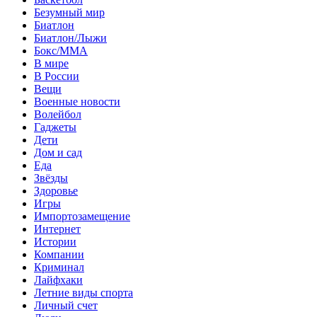
Безумный мир
Биатлон
Биатлон/Лыжи
Бокс/MMA
В мире
В России
Вещи
Военные новости
Волейбол
Гаджеты
Дети
Дом и сад
Еда
Звёзды
Здоровье
Игры
Импортозамещение
Интернет
Истории
Компании
Криминал
Лайфхаки
Летние виды спорта
Личный счет