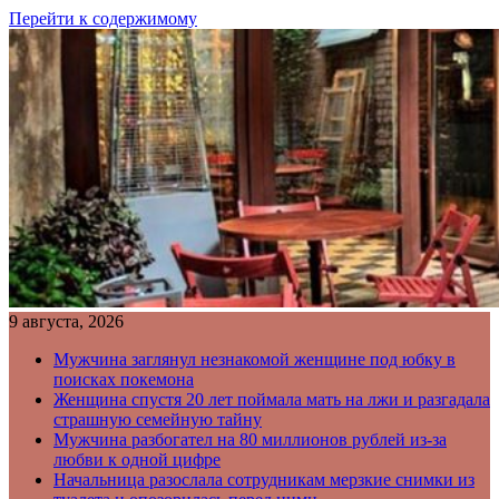
Перейти к содержимому
9 августа, 2026
Мужчина заглянул незнакомой женщине под юбку в
поисках покемона
Женщина спустя 20 лет поймала мать на лжи и разгадала
страшную семейную тайну
Мужчина разбогател на 80 миллионов рублей из-за
любви к одной цифре
Начальница разослала сотрудникам мерзкие снимки из