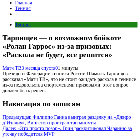
Главная
Теннис
Теннис
Тарпищев — о возможном бойкоте
«Ролан Гаррос» из‑за призовых:
«Раскола не будет, все решится»
Матч ТВ
3 месяца спустя
0
1 минуты
Президент Федерации тенниса России Шамиль Тарпищев
рассказал «Матч ТВ», что не стоит ожидать раскола в теннисе
из‑за недовольства спортсменами призовыми, этот вопрос
должен быть решен.
Навигация по записям
Предыдущая:
Филиппо Ганна выиграл разделку на «Джиро
д’Италия», Вингегор проиграл три минуты
Далее:
«Это просто позор». Грин раскритиковал Чаранию за
утечку победителя MVP