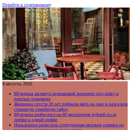
Перейти к содержимому
8 августа, 2026
Мужчина заглянул незнакомой женщине под юбку в
поисках покемона
Женщина спустя 20 лет поймала мать на лжи и разгадала
страшную семейную тайну
Мужчина разбогател на 80 миллионов рублей из-за
любви к одной цифре
Начальница разослала сотрудникам мерзкие снимки из