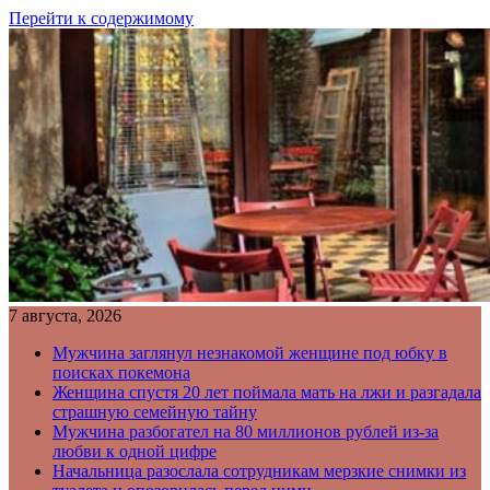
Перейти к содержимому
7 августа, 2026
Мужчина заглянул незнакомой женщине под юбку в
поисках покемона
Женщина спустя 20 лет поймала мать на лжи и разгадала
страшную семейную тайну
Мужчина разбогател на 80 миллионов рублей из-за
любви к одной цифре
Начальница разослала сотрудникам мерзкие снимки из