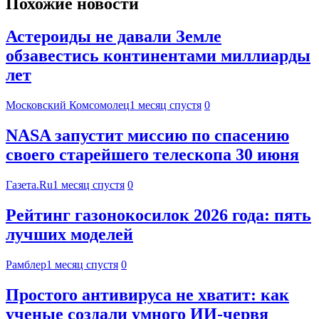
Похожие новости
Астероиды не давали Земле
обзавестись континентами миллиарды
лет
Московский Комсомолец
1 месяц спустя
0
NASA запустит миссию по спасению
своего старейшего телескопа 30 июня
Газета.Ru
1 месяц спустя
0
Рейтинг газонокосилок 2026 года: пять
лучших моделей
Рамблер
1 месяц спустя
0
Простого антивируса не хватит: как
ученые создали умного ИИ-червя