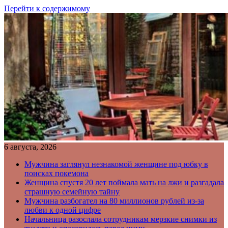
Перейти к содержимому
6 августа, 2026
Мужчина заглянул незнакомой женщине под юбку в
поисках покемона
Женщина спустя 20 лет поймала мать на лжи и разгадала
страшную семейную тайну
Мужчина разбогател на 80 миллионов рублей из-за
любви к одной цифре
Начальница разослала сотрудникам мерзкие снимки из