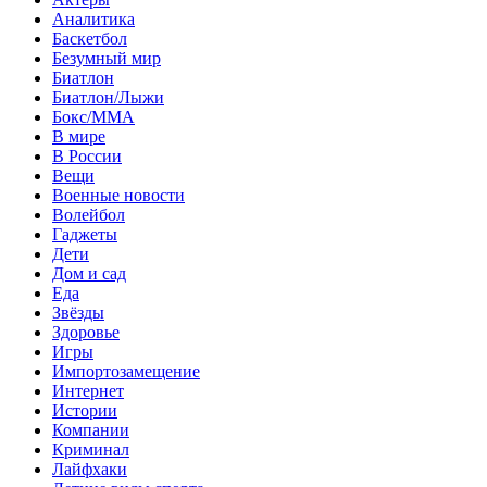
Аналитика
Баскетбол
Безумный мир
Биатлон
Биатлон/Лыжи
Бокс/MMA
В мире
В России
Вещи
Военные новости
Волейбол
Гаджеты
Дети
Дом и сад
Еда
Звёзды
Здоровье
Игры
Импортозамещение
Интернет
Истории
Компании
Криминал
Лайфхаки