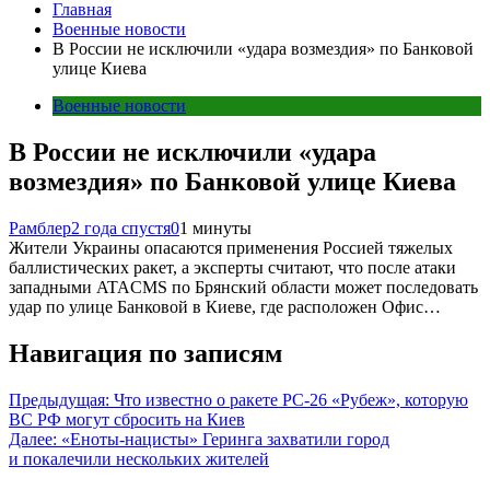
Главная
Военные новости
В России не исключили «удара возмездия» по Банковой
улице Киева
Военные новости
В России не исключили «удара
возмездия» по Банковой улице Киева
Рамблер
2 года спустя
0
1 минуты
Жители Украины опасаются применения Россией тяжелых
баллистических ракет, а эксперты считают, что после атаки
западными ATACMS по Брянский области может последовать
удар по улице Банковой в Киеве, где расположен Офис…
Навигация по записям
Предыдущая:
Что известно о ракете РС-26 «Рубеж», которую
ВС РФ могут сбросить на Киев
Далее:
«Еноты-нацисты» Геринга захватили город
и покалечили нескольких жителей