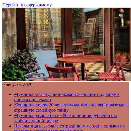
Перейти к содержимому
6 августа, 2026
Мужчина заглянул незнакомой женщине под юбку в
поисках покемона
Женщина спустя 20 лет поймала мать на лжи и разгадала
страшную семейную тайну
Мужчина разбогател на 80 миллионов рублей из-за
любви к одной цифре
Начальница разослала сотрудникам мерзкие снимки из