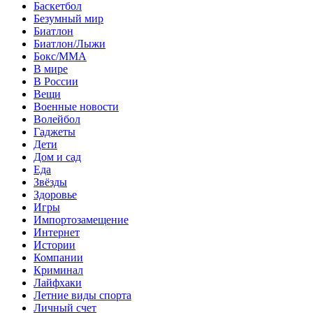
Баскетбол
Безумный мир
Биатлон
Биатлон/Лыжи
Бокс/MMA
В мире
В России
Вещи
Военные новости
Волейбол
Гаджеты
Дети
Дом и сад
Еда
Звёзды
Здоровье
Игры
Импортозамещение
Интернет
Истории
Компании
Криминал
Лайфхаки
Летние виды спорта
Личный счет