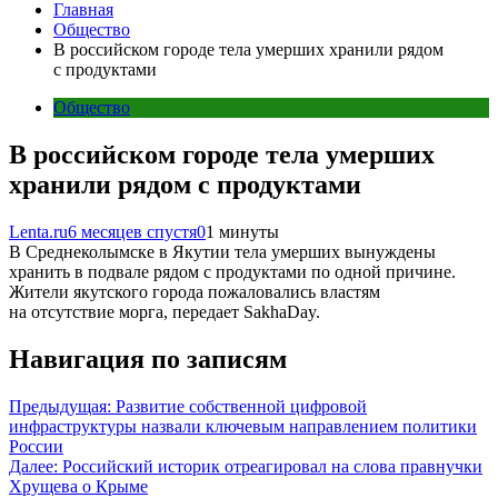
Главная
Общество
В российском городе тела умерших хранили рядом
с продуктами
Общество
В российском городе тела умерших
хранили рядом с продуктами
Lenta.ru
6 месяцев спустя
0
1 минуты
В Среднеколымске в Якутии тела умерших вынуждены
хранить в подвале рядом с продуктами по одной причине.
Жители якутского города пожаловались властям
на отсутствие морга, передает SakhaDay.
Навигация по записям
Предыдущая:
Развитие собственной цифровой
инфраструктуры назвали ключевым направлением политики
России
Далее:
Российский историк отреагировал на слова правнучки
Хрущева о Крыме