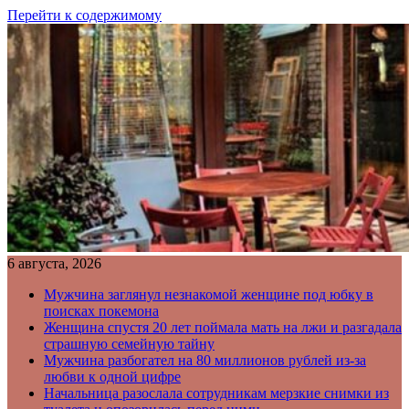
Перейти к содержимому
6 августа, 2026
Мужчина заглянул незнакомой женщине под юбку в
поисках покемона
Женщина спустя 20 лет поймала мать на лжи и разгадала
страшную семейную тайну
Мужчина разбогател на 80 миллионов рублей из-за
любви к одной цифре
Начальница разослала сотрудникам мерзкие снимки из