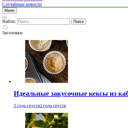
Случайные новости
Меню
Найти:
Заголовки
Идеальные закусочные кексы из ка
2 года спустя
2 года спустя