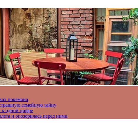
ках покемона
а страшную семейную тайну
и к одной цифре
алета и опозорилась перед ними