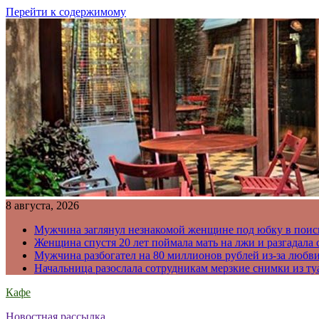
Перейти к содержимому
8 августа, 2026
Мужчина заглянул незнакомой женщине под юбку в поис
Женщина спустя 20 лет поймала мать на лжи и разгадал
Мужчина разбогател на 80 миллионов рублей из-за любв
Начальница разослала сотрудникам мерзкие снимки из ту
Кафе
Новостная рассылка