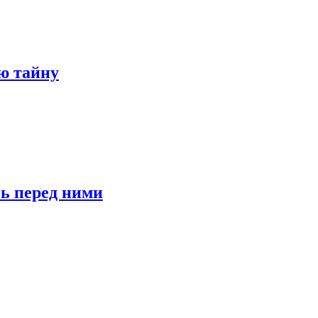
ю тайну
сь перед ними