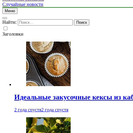
Случайные новости
Меню
Найти:
Заголовки
Идеальные закусочные кексы из ка
2 года спустя
2 года спустя