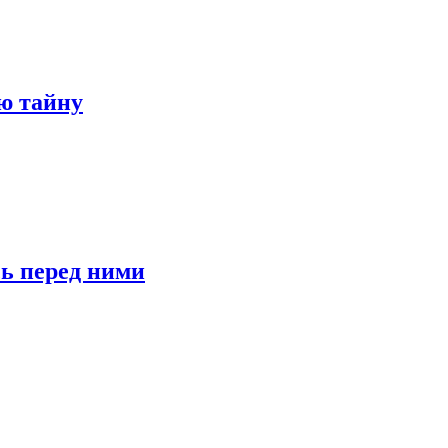
ю тайну
сь перед ними