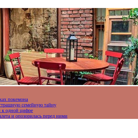
ках покемона
а страшную семейную тайну
и к одной цифре
алета и опозорилась перед ними