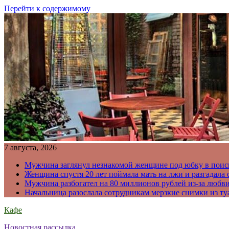
Перейти к содержимому
7 августа, 2026
Мужчина заглянул незнакомой женщине под юбку в поис
Женщина спустя 20 лет поймала мать на лжи и разгадал
Мужчина разбогател на 80 миллионов рублей из-за любв
Начальница разослала сотрудникам мерзкие снимки из ту
Кафе
Новостная рассылка