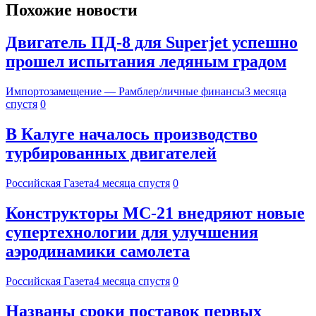
Похожие новости
Двигатель ПД-8 для Superjet успешно
прошел испытания ледяным градом
Импортозамещение — Рамблер/личные финансы
3 месяца
спустя
0
В Калуге началось производство
турбированных двигателей
Российская Газета
4 месяца спустя
0
Конструкторы МС-21 внедряют новые
супертехнологии для улучшения
аэродинамики самолета
Российская Газета
4 месяца спустя
0
Названы сроки поставок первых