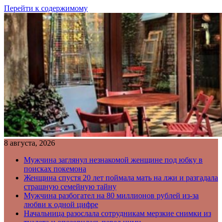
Перейти к содержимому
8 августа, 2026
Мужчина заглянул незнакомой женщине под юбку в
поисках покемона
Женщина спустя 20 лет поймала мать на лжи и разгадала
страшную семейную тайну
Мужчина разбогател на 80 миллионов рублей из-за
любви к одной цифре
Начальница разослала сотрудникам мерзкие снимки из