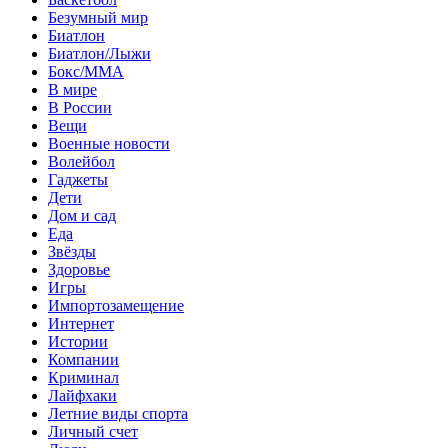
Безумный мир
Биатлон
Биатлон/Лыжи
Бокс/MMA
В мире
В России
Вещи
Военные новости
Волейбол
Гаджеты
Дети
Дом и сад
Еда
Звёзды
Здоровье
Игры
Импортозамещение
Интернет
Истории
Компании
Криминал
Лайфхаки
Летние виды спорта
Личный счет