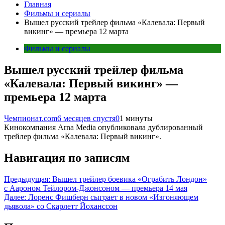
Главная
Фильмы и сериалы
Вышел русский трейлер фильма «Калевала: Первый
викинг» — премьера 12 марта
Фильмы и сериалы
Вышел русский трейлер фильма
«Калевала: Первый викинг» —
премьера 12 марта
Чемпионат.com
6 месяцев спустя
0
1 минуты
Кинокомпания Arna Media опубликовала дублированный
трейлер фильма «Калевала: Первый викинг».
Навигация по записям
Предыдущая:
Вышел трейлер боевика «Ограбить Лондон»
с Аароном Тейлором-Джонсоном — премьера 14 мая
Далее:
Лоренс Фишберн сыграет в новом «Изгоняющем
дьявола» со Скарлетт Йоханссон