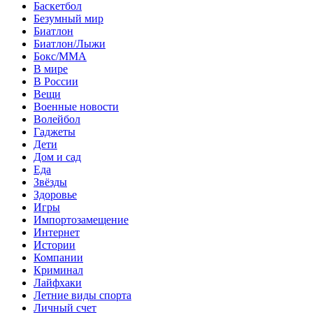
Баскетбол
Безумный мир
Биатлон
Биатлон/Лыжи
Бокс/MMA
В мире
В России
Вещи
Военные новости
Волейбол
Гаджеты
Дети
Дом и сад
Еда
Звёзды
Здоровье
Игры
Импортозамещение
Интернет
Истории
Компании
Криминал
Лайфхаки
Летние виды спорта
Личный счет