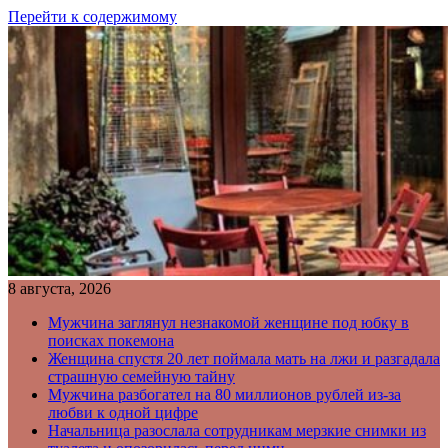
Перейти к содержимому
8 августа, 2026
Мужчина заглянул незнакомой женщине под юбку в
поисках покемона
Женщина спустя 20 лет поймала мать на лжи и разгадала
страшную семейную тайну
Мужчина разбогател на 80 миллионов рублей из-за
любви к одной цифре
Начальница разослала сотрудникам мерзкие снимки из