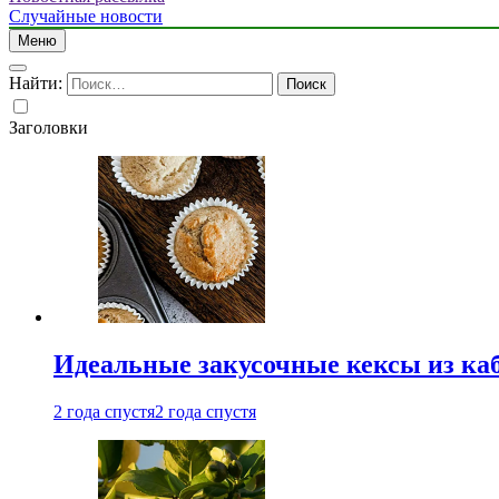
Случайные новости
Меню
Найти:
Заголовки
Идеальные закусочные кексы из ка
2 года спустя
2 года спустя