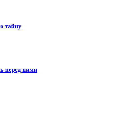
ю тайну
сь перед ними