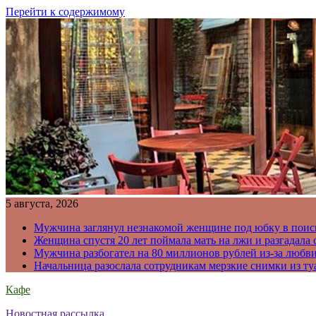
Перейти к содержимому
5 августа, 2026
Мужчина заглянул незнакомой женщине под юбку в поис
Женщина спустя 20 лет поймала мать на лжи и разгадал
Мужчина разбогател на 80 миллионов рублей из-за любв
Начальница разослала сотрудникам мерзкие снимки из ту
Кафе
Новостная рассылка