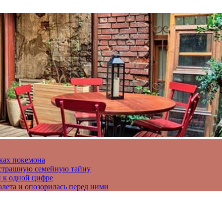
ках покемона
а страшную семейную тайну
и к одной цифре
алета и опозорилась перед ними