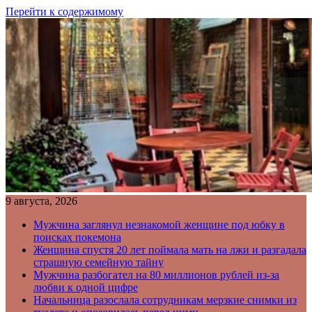
Перейти к содержимому
9 августа, 2026
Мужчина заглянул незнакомой женщине под юбку в
поисках покемона
Женщина спустя 20 лет поймала мать на лжи и разгадала
страшную семейную тайну
Мужчина разбогател на 80 миллионов рублей из-за
любви к одной цифре
Начальница разослала сотрудникам мерзкие снимки из