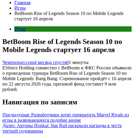
Главная
Игры
BetBoom Rise of Legends Season 10 по Mobile Legends
стартует 16 апреля
Игры
BetBoom Rise of Legends Season 10 по
Mobile Legends стартует 16 апреля
Чемпионат.com
4 месяца спустя
0
1 минуты
ESforce Holding совместно с BetBoom и ФКС России объявили
о проведении турнира BetBoom Rise of Legends Season 10 по
Mobile Legends: Bang Bang. Соревнование пройдёт с 16 апреля
по 22 августа 2026 года, призовой фонд составит 9 млн
рублей.
Навигация по записям
Предыдущая:
Разработчики хотят превратить Marvel Rivals из
игры в развивающееся подобие аниме
Далее:
Авторы Honkai: Star Rail раскрыли награды в честь
третьей годовщины