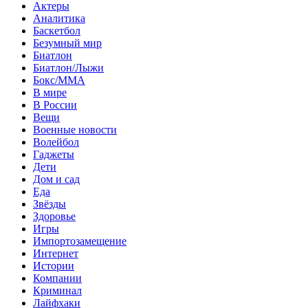
Актеры
Аналитика
Баскетбол
Безумный мир
Биатлон
Биатлон/Лыжи
Бокс/MMA
В мире
В России
Вещи
Военные новости
Волейбол
Гаджеты
Дети
Дом и сад
Еда
Звёзды
Здоровье
Игры
Импортозамещение
Интернет
Истории
Компании
Криминал
Лайфхаки