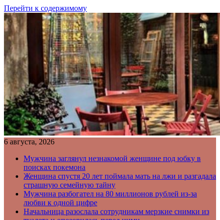
Перейти к содержимому
6 августа, 2026
Мужчина заглянул незнакомой женщине под юбку в
поисках покемона
Женщина спустя 20 лет поймала мать на лжи и разгадала
страшную семейную тайну
Мужчина разбогател на 80 миллионов рублей из-за
любви к одной цифре
Начальница разослала сотрудникам мерзкие снимки из