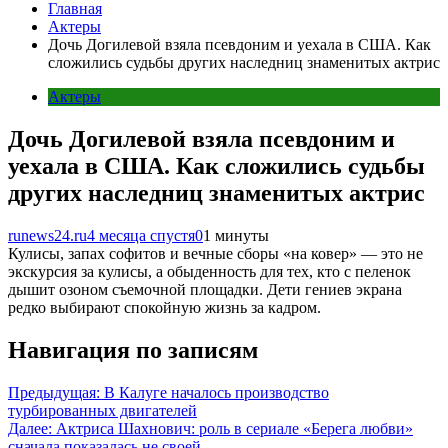
Главная
Актеры
Дочь Догилевой взяла псевдоним и уехала в США. Как
сложились судьбы других наследниц знаменитых актрис
Актеры
Дочь Догилевой взяла псевдоним и
уехала в США. Как сложились судьбы
других наследниц знаменитых актрис
runews24.ru
4 месяца спустя
0
1 минуты
Кулисы, запах софитов и вечные сборы «на ковер» — это не
экскурсия за кулисы, а обыденность для тех, кто с пеленок
дышит озоном съемочной площадки. Дети гениев экрана
редко выбирают спокойную жизнь за кадром.
Навигация по записям
Предыдущая:
В Калуге началось производство
турбированных двигателей
Далее:
Актриса Шахнович: роль в сериале «Берега любви»
сначала показалась не своей