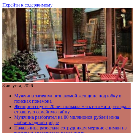
Перейти к содержимому
8 августа, 2026
Мужчина заглянул незнакомой женщине под юбку в
поисках покемона
Женщина спустя 20 лет поймала мать на лжи и разгадала
страшную семейную тайну
Мужчина разбогател на 80 миллионов рублей из-за
любви к одной цифре
Начальница разослала сотрудникам мерзкие снимки из