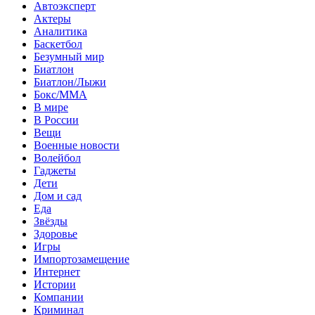
Автоэксперт
Актеры
Аналитика
Баскетбол
Безумный мир
Биатлон
Биатлон/Лыжи
Бокс/MMA
В мире
В России
Вещи
Военные новости
Волейбол
Гаджеты
Дети
Дом и сад
Еда
Звёзды
Здоровье
Игры
Импортозамещение
Интернет
Истории
Компании
Криминал