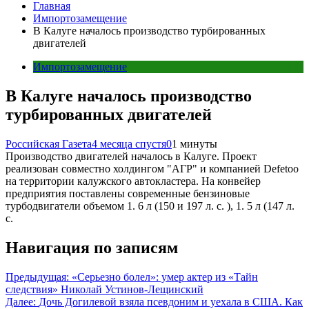
Главная
Импортозамещение
В Калуге началось производство турбированных
двигателей
Импортозамещение
В Калуге началось производство
турбированных двигателей
Российская Газета
4 месяца спустя
0
1 минуты
Производство двигателей началось в Калуге. Проект
реализован совместно холдингом "АГР" и компанией Defetoo
на территории калужского автокластера. На конвейер
предприятия поставлены современные бензиновые
турбодвигатели объемом 1. 6 л (150 и 197 л. с. ), 1. 5 л (147 л.
с.
Навигация по записям
Предыдущая:
«Серьезно болел»: умер актер из «Тайн
следствия» Николай Устинов-Лещинский
Далее:
Дочь Догилевой взяла псевдоним и уехала в США. Как