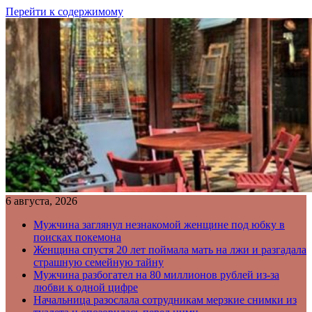
Перейти к содержимому
6 августа, 2026
Мужчина заглянул незнакомой женщине под юбку в
поисках покемона
Женщина спустя 20 лет поймала мать на лжи и разгадала
страшную семейную тайну
Мужчина разбогател на 80 миллионов рублей из-за
любви к одной цифре
Начальница разослала сотрудникам мерзкие снимки из