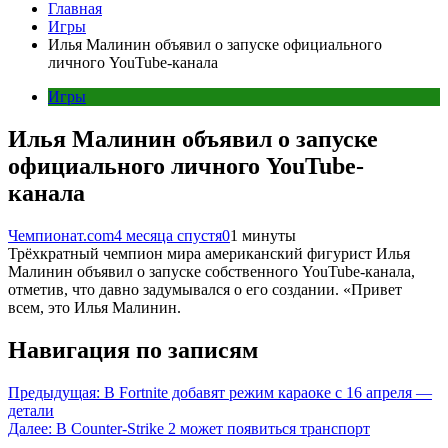
Главная
Игры
Илья Малинин объявил о запуске официального
личного YouTube-канала
Игры
Илья Малинин объявил о запуске
официального личного YouTube-
канала
Чемпионат.com
4 месяца спустя
0
1 минуты
Трёхкратный чемпион мира американский фигурист Илья
Малинин объявил о запуске собственного YouTube-канала,
отметив, что давно задумывался о его создании. «Привет
всем, это Илья Малинин.
Навигация по записям
Предыдущая:
В Fortnite добавят режим караоке с 16 апреля —
детали
Далее:
В Counter-Strike 2 может появиться транспорт