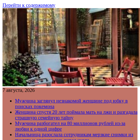
Перейти к содержимому
7 августа, 2026
Мужчина заглянул незнакомой женщине под юбку в
поисках покемона
Женщина спустя 20 лет поймала мать на лжи и разгадала
страшную семейную тайну
Мужчина разбогател на 80 миллионов рублей из-за
любви к одной цифре
Начальница разослала сотрудникам мерзкие снимки из