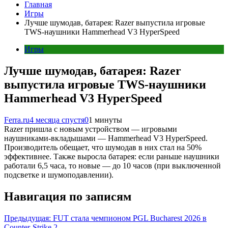
Главная
Игры
Лучше шумодав, батарея: Razer выпустила игровые
TWS-наушники Hammerhead V3 HyperSpeed
Игры
Лучше шумодав, батарея: Razer
выпустила игровые TWS-наушники
Hammerhead V3 HyperSpeed
Ferra.ru
4 месяца спустя
0
1 минуты
Razer пришла с новым устройством — игровыми
наушниками-вкладышами — Hammerhead V3 HyperSpeed.
Производитель обещает, что шумодав в них стал на 50%
эффективнее. Также выросла батарея: если раньше наушники
работали 6,5 часа, то новые — до 10 часов (при выключенной
подсветке и шумоподавлении).
Навигация по записям
Предыдущая:
FUT стала чемпионом PGL Bucharest 2026 в
Counter-Strike 2