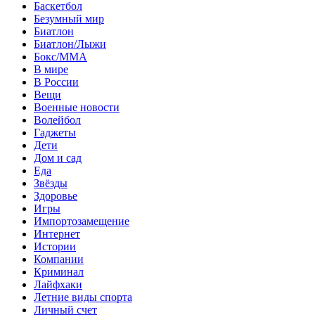
Баскетбол
Безумный мир
Биатлон
Биатлон/Лыжи
Бокс/MMA
В мире
В России
Вещи
Военные новости
Волейбол
Гаджеты
Дети
Дом и сад
Еда
Звёзды
Здоровье
Игры
Импортозамещение
Интернет
Истории
Компании
Криминал
Лайфхаки
Летние виды спорта
Личный счет