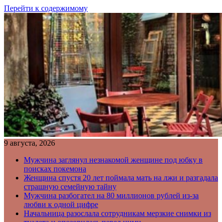
Перейти к содержимому
9 августа, 2026
Мужчина заглянул незнакомой женщине под юбку в
поисках покемона
Женщина спустя 20 лет поймала мать на лжи и разгадала
страшную семейную тайну
Мужчина разбогател на 80 миллионов рублей из-за
любви к одной цифре
Начальница разослала сотрудникам мерзкие снимки из