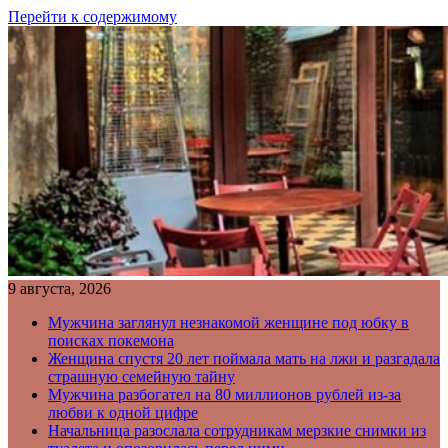
Перейти к содержимому
9 августа, 2026
Мужчина заглянул незнакомой женщине под юбку в
поисках покемона
Женщина спустя 20 лет поймала мать на лжи и разгадала
страшную семейную тайну
Мужчина разбогател на 80 миллионов рублей из-за
любви к одной цифре
Начальница разослала сотрудникам мерзкие снимки из