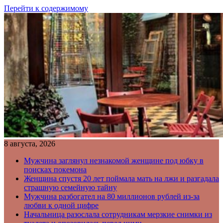
Перейти к содержимому
8 августа, 2026
Мужчина заглянул незнакомой женщине под юбку в
поисках покемона
Женщина спустя 20 лет поймала мать на лжи и разгадала
страшную семейную тайну
Мужчина разбогател на 80 миллионов рублей из-за
любви к одной цифре
Начальница разослала сотрудникам мерзкие снимки из