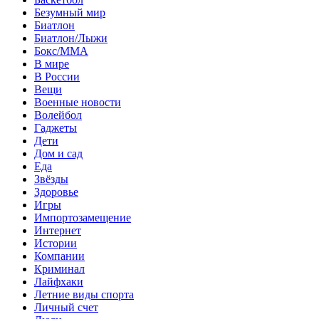
Безумный мир
Биатлон
Биатлон/Лыжи
Бокс/MMA
В мире
В России
Вещи
Военные новости
Волейбол
Гаджеты
Дети
Дом и сад
Еда
Звёзды
Здоровье
Игры
Импортозамещение
Интернет
Истории
Компании
Криминал
Лайфхаки
Летние виды спорта
Личный счет