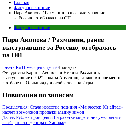
Главная
Фигурное катание
Пара Акопова / Рахманин, ранее выступавшие
за Россию, отобралась на ОИ
Фигурное катание
Пара Акопова / Рахманин, ранее
выступавшие за Россию, отобралась
на ОИ
Газета.Ru
11 месяцев спустя
0
1 минуты
Фигуристы Карина Акопова и Никита Рахманин,
выступающие с 2025 года за Армению, заняли второе место
в отборе на Олимпиаду и отобрались на Игры.
Навигация по записям
Предыдущая:
Стала известна позиция «Манчестер Юнайтед»
насчёт возможной продажи Майну зимой
Далее:
Рублев проиграл 88-й ракетке мира и не сумел выйти
в 1/4 финала турнира в Ханчжоу