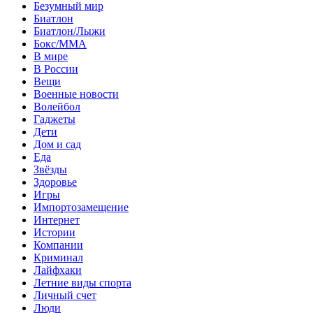
Безумный мир
Биатлон
Биатлон/Лыжи
Бокс/MMA
В мире
В России
Вещи
Военные новости
Волейбол
Гаджеты
Дети
Дом и сад
Еда
Звёзды
Здоровье
Игры
Импортозамещение
Интернет
Истории
Компании
Криминал
Лайфхаки
Летние виды спорта
Личный счет
Люди