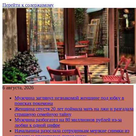
Перейти к содержимому
6 августа, 2026
Мужчина заглянул незнакомой женщине под юбку в
поисках покемона
Женщина спустя 20 лет поймала мать на лжи и разгадала
страшную семейную тайну
Мужчина разбогател на 80 миллионов рублей из-за
любви к одной цифре
Начальница разослала сотрудникам мерзкие снимки из