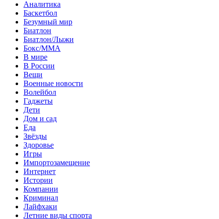
Аналитика
Баскетбол
Безумный мир
Биатлон
Биатлон/Лыжи
Бокс/MMA
В мире
В России
Вещи
Военные новости
Волейбол
Гаджеты
Дети
Дом и сад
Еда
Звёзды
Здоровье
Игры
Импортозамещение
Интернет
Истории
Компании
Криминал
Лайфхаки
Летние виды спорта