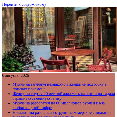
Перейти к содержимому
6 августа, 2026
Мужчина заглянул незнакомой женщине под юбку в
поисках покемона
Женщина спустя 20 лет поймала мать на лжи и разгадала
страшную семейную тайну
Мужчина разбогател на 80 миллионов рублей из-за
любви к одной цифре
Начальница разослала сотрудникам мерзкие снимки из