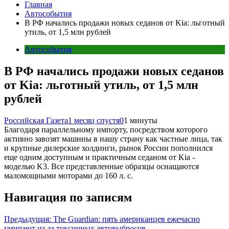
Главная
Автособытия
В РФ начались продажи новых седанов от Kia: льготный
утиль, от 1,5 млн рублей
Автособытия
В РФ начались продажи новых седанов
от Kia: льготный утиль, от 1,5 млн
рублей
Российская Газета
1 месяц спустя
0
1 минуты
Благодаря параллельному импорту, посредством которого
активно завозят машины в нашу страну как частные лица, так
и крупные дилерские холдинги, рынок России пополнился
еще одним доступным и практичным седаном от Kia -
моделью K3. Все представленные образцы оснащаются
маломощными моторами до 160 л. с.
Навигация по записям
Предыдущая:
The Guardian: пять американцев ежечасно
умирают из-за токсичных автовыбросов