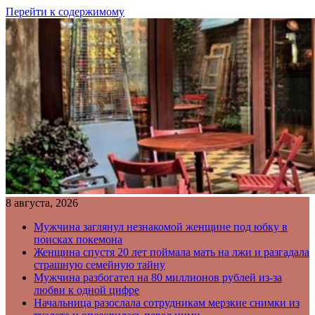
Перейти к содержимому
8 августа, 2026
Мужчина заглянул незнакомой женщине под юбку в
поисках покемона
Женщина спустя 20 лет поймала мать на лжи и разгадала
страшную семейную тайну
Мужчина разбогател на 80 миллионов рублей из-за
любви к одной цифре
Начальница разослала сотрудникам мерзкие снимки из