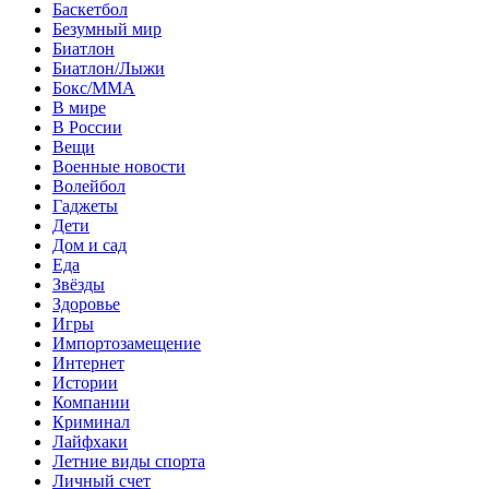
Баскетбол
Безумный мир
Биатлон
Биатлон/Лыжи
Бокс/MMA
В мире
В России
Вещи
Военные новости
Волейбол
Гаджеты
Дети
Дом и сад
Еда
Звёзды
Здоровье
Игры
Импортозамещение
Интернет
Истории
Компании
Криминал
Лайфхаки
Летние виды спорта
Личный счет