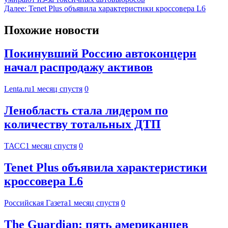
Далее:
Tenet Plus объявила характеристики кроссовера L6
Похожие новости
Покинувший Россию автоконцерн
начал распродажу активов
Lenta.ru
1 месяц спустя
0
Ленобласть стала лидером по
количеству тотальных ДТП
ТАСС
1 месяц спустя
0
Tenet Plus объявила характеристики
кроссовера L6
Российская Газета
1 месяц спустя
0
The Guardian: пять американцев