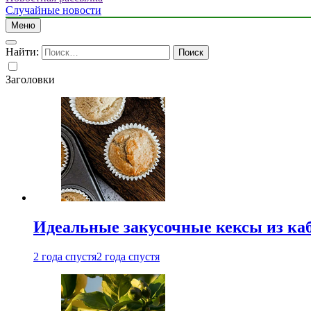
Случайные новости
Меню
Найти:
Заголовки
Идеальные закусочные кексы из ка
2 года спустя
2 года спустя