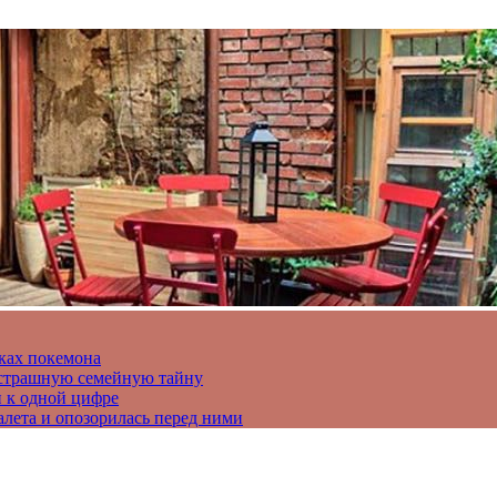
ках покемона
а страшную семейную тайну
и к одной цифре
алета и опозорилась перед ними