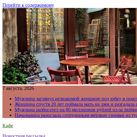
Перейти к содержимому
7 августа, 2026
Мужчина заглянул незнакомой женщине под юбку в поис
Женщина спустя 20 лет поймала мать на лжи и разгадал
Мужчина разбогател на 80 миллионов рублей из-за любв
Начальница разослала сотрудникам мерзкие снимки из ту
Кафе
Новостная рассылка