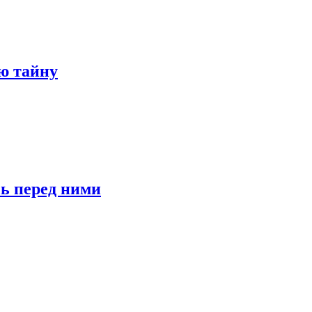
ю тайну
сь перед ними